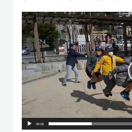
動
画
プ
レ
ー
ヤ
ー
00:00