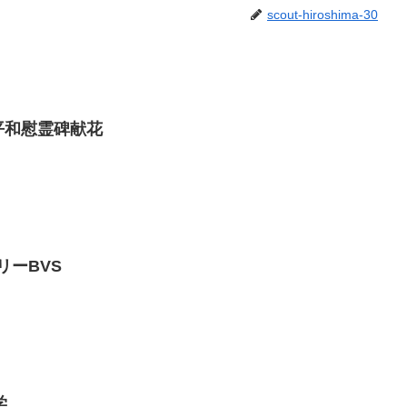
scout-hiroshima-30
BS 平和慰霊碑献花
ラリーBVS
学